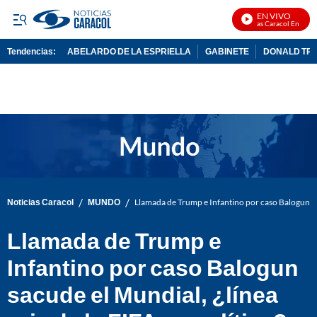
EN VIVO
Noticias Caracol En Vivo
Tendencias:
ABELARDO DE LA ESPRIELLA
GABINETE
DONALD TR
PUBLICIDAD
/
/
Noticias Caracol
MUNDO
Llamada de Trump e Infantino por caso Balogun sacu
Llamada de Trump e
Infantino por caso Balogun
sacude el Mundial, ¿línea