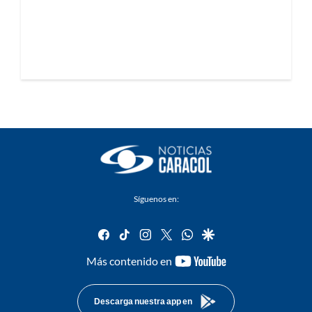
Síguenos en:
facebook
tiktok
instagram
twitter
whatsapp
google
youtube-
Más contenido en
footer
Descarga nuestra app en