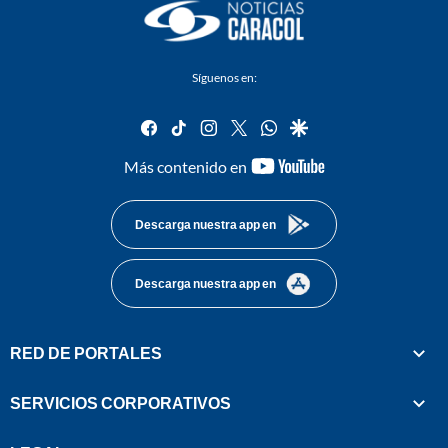
Síguenos en:
facebook
tiktok
instagram
twitter
whatsapp
google
youtube-
Más contenido en
footer
Descarga nuestra app en
Descarga nuestra app en
RED DE PORTALES
SERVICIOS CORPORATIVOS