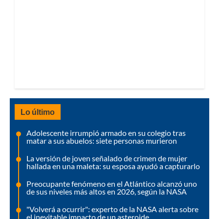
Lo último
Adolescente irrumpió armado en su colegio tras
matar a sus abuelos: siete personas murieron
La versión de joven señalado de crimen de mujer
hallada en una maleta: su esposa ayudó a capturarlo
Preocupante fenómeno en el Atlántico alcanzó uno
de sus niveles más altos en 2026, según la NASA
"Volverá a ocurrir": experto de la NASA alerta sobre
el inevitable impacto de un asteroide