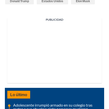
Donald Trump
Estados Unidos
Elon Musk
PUBLICIDAD
Lo último
Adolescente irrumpió armado en su colegio tras
matar a sus abuelos: siete personas murieron