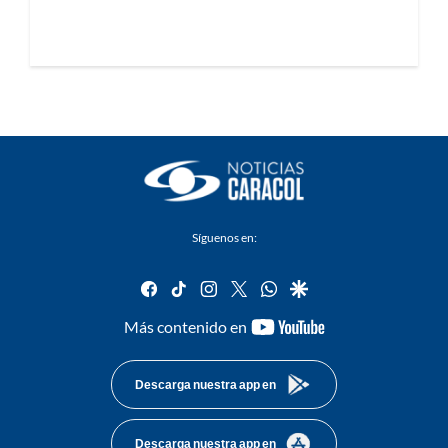
Síguenos en:
facebook
tiktok
instagram
twitter
whatsapp
google
youtube-
Más contenido en
footer
Descarga nuestra app en
Descarga nuestra app en