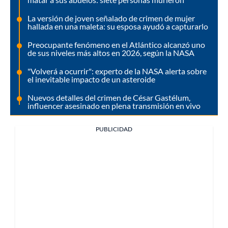
La versión de joven señalado de crimen de mujer
hallada en una maleta: su esposa ayudó a capturarlo
Preocupante fenómeno en el Atlántico alcanzó uno
de sus niveles más altos en 2026, según la NASA
"Volverá a ocurrir": experto de la NASA alerta sobre
el inevitable impacto de un asteroide
Nuevos detalles del crimen de César Gastélum,
influencer asesinado en plena transmisión en vivo
PUBLICIDAD