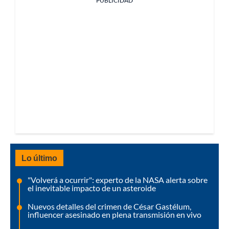
PUBLICIDAD
Lo último
"Volverá a ocurrir": experto de la NASA alerta sobre
el inevitable impacto de un asteroide
Nuevos detalles del crimen de César Gastélum,
influencer asesinado en plena transmisión en vivo