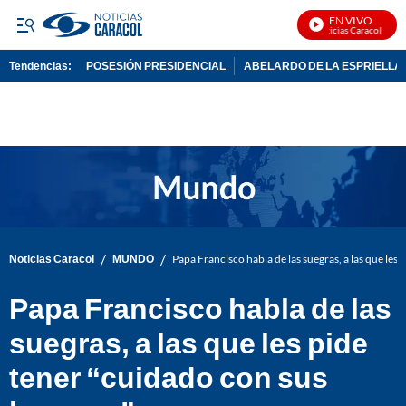
EN VIVO
Noticias Caracol En Viv
Tendencias:
POSESIÓN PRESIDENCIAL
ABELARDO DE LA ESPRIELLA
PUBLICIDAD
/
/
Noticias Caracol
MUNDO
Papa Francisco habla de las suegras, a las que les 
Papa Francisco habla de las
suegras, a las que les pide
tener “cuidado con sus