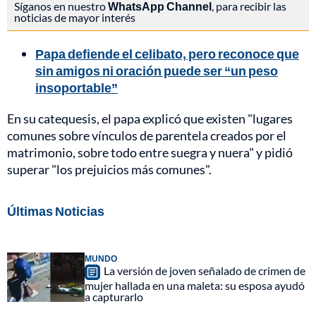
Síganos en nuestro
WhatsApp Channel
, para recibir las
noticias de mayor interés
Papa defiende el celibato, pero reconoce que
sin amigos ni oración puede ser “un peso
insoportable”
En su catequesis, el papa explicó que existen "lugares
comunes sobre vínculos de parentela creados por el
matrimonio, sobre todo entre suegra y nuera" y pidió
superar "los prejuicios más comunes".
Últimas Noticias
MUNDO
La versión de joven señalado de crimen de
mujer hallada en una maleta: su esposa ayudó
a capturarlo