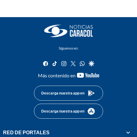
Síguenos en:
facebook
tiktok
instagram
twitter
whatsapp
google
youtube-
Más contenido en
footer
Descarga nuestra app en
Descarga nuestra app en
RED DE PORTALES