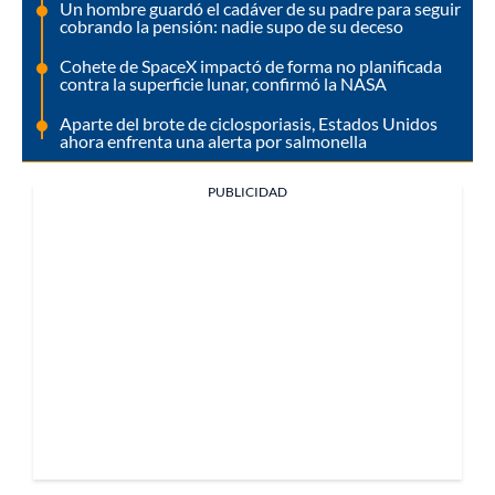
Un hombre guardó el cadáver de su padre para seguir
cobrando la pensión: nadie supo de su deceso
Cohete de SpaceX impactó de forma no planificada
contra la superficie lunar, confirmó la NASA
Aparte del brote de ciclosporiasis, Estados Unidos
ahora enfrenta una alerta por salmonella
PUBLICIDAD