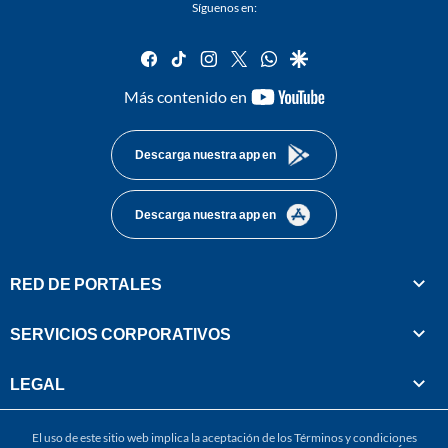
Síguenos en:
facebook
tiktok
instagram
twitter
whatsapp
google
youtube-
Más contenido en
footer
Descarga nuestra app en
Descarga nuestra app en
RED DE PORTALES
SERVICIOS CORPORATIVOS
LEGAL
El uso de este sitio web implica la aceptación de los
Términos y condiciones