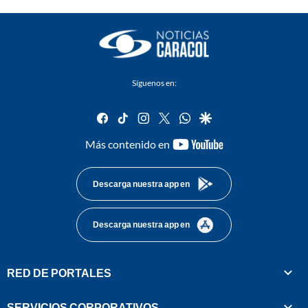
Síguenos en:
facebook
tiktok
instagram
twitter
whatsapp
google
youtube-
Más contenido en
footer
Descarga nuestra app en
Descarga nuestra app en
RED DE PORTALES
SERVICIOS CORPORATIVOS