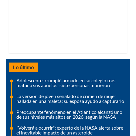
Lo último
Adolescente irrumpió armado en su colegio tras
matar a sus abuelos: siete personas murieron
La versión de joven señalado de crimen de mujer
hallada en una maleta: su esposa ayudó a capturarlo
Preocupante fenómeno en el Atlántico alcanzó uno
de sus niveles más altos en 2026, según la NASA
"Volverá a ocurrir": experto de la NASA alerta sobre
el inevitable impacto de un asteroide