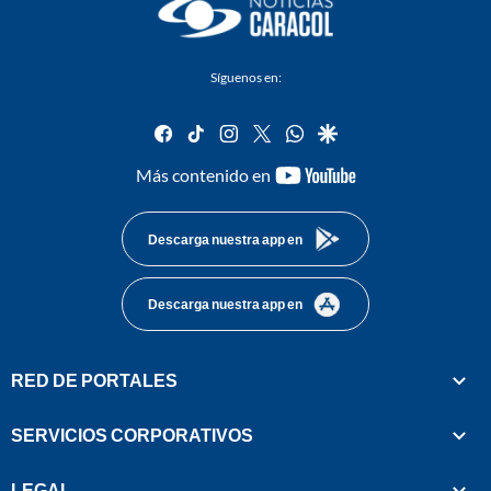
Síguenos en:
facebook
tiktok
instagram
twitter
whatsapp
google
youtube-
Más contenido en
footer
Descarga nuestra app en
Descarga nuestra app en
RED DE PORTALES
SERVICIOS CORPORATIVOS
LEGAL