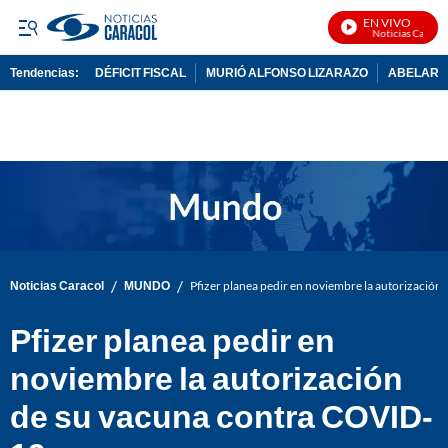
EN VIVO
Noticias Caracol 
Tendencias:
DÉFICIT FISCAL
MURIÓ ALFONSO LIZARAZO
ABELARDO
PUBLICIDAD
/
/
Noticias Caracol
MUNDO
Pfizer planea pedir en noviembre la autorizació
Pfizer planea pedir en
noviembre la autorización
de su vacuna contra COVID-