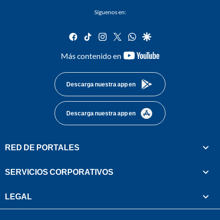
Síguenos en:
facebook
tiktok
instagram
twitter
whatsapp
google
youtube-
Más contenido en
footer
Descarga nuestra app en
Descarga nuestra app en
RED DE PORTALES
SERVICIOS CORPORATIVOS
LEGAL