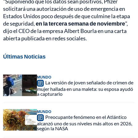
"Suponiendo que los datos sean positivos, Pfizer
solicitará una autorización de uso de emergencia en
Estados Unidos poco después de que culmine la etapa
de seguridad,
en la tercera semana de noviembre
",
dijo el CEO de la empresa Albert Bourla en una carta
abierta publicada en redes sociales.
Últimas Noticias
MUNDO
La versión de joven señalado de crimen de
mujer hallada en una maleta: su esposa ayudó
a capturarlo
MUNDO
Preocupante fenómeno en el Atlántico
alcanzó uno de sus niveles más altos en 2026,
según la NASA