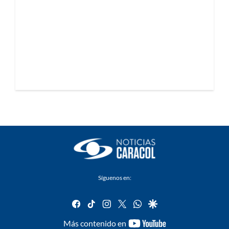
Síguenos en:
facebook
tiktok
instagram
twitter
whatsapp
google
youtube-
Más contenido en