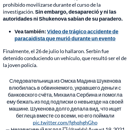
prohibido movilizarse durante el curso de la
investigación.
Sin embargo, desapareció y ni las
autoridades ni Shukenova sabían de su paradero.
Vea también:
Video de trágico accidente de
paracaidista que murió durante un evento
Finalmente, el 26 de julio lo hallaron. Serbin fue
detenido conduciendo un vehículo, que resultó ser el de
la joven policía.
Следовательница из Омска Мадина Шукенова
влюбилась в обвиняемого, укравшего деньги с
банковского счёта, Михаила Сербина и помогла
ему бежать из под подписки о невыезде на своей
машине. Шукенова долго делала вид, что ищет
беглеца вместе со всеми, но его поймали
pic.twitter.com/fghqhghGho
— Независимый взгляд 💥 (@zgldz)
August 19, 2021