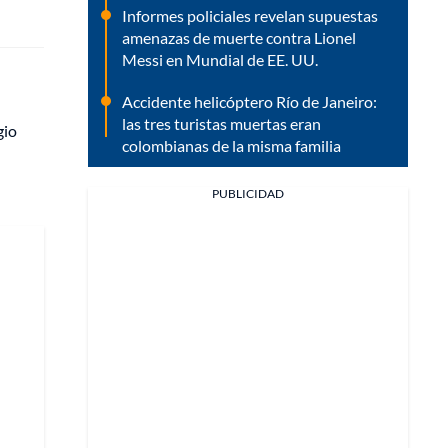
Informes policiales revelan supuestas
amenazas de muerte contra Lionel
Messi en Mundial de EE. UU.
Accidente helicóptero Río de Janeiro:
las tres turistas muertas eran
gio
colombianas de la misma familia
PUBLICIDAD