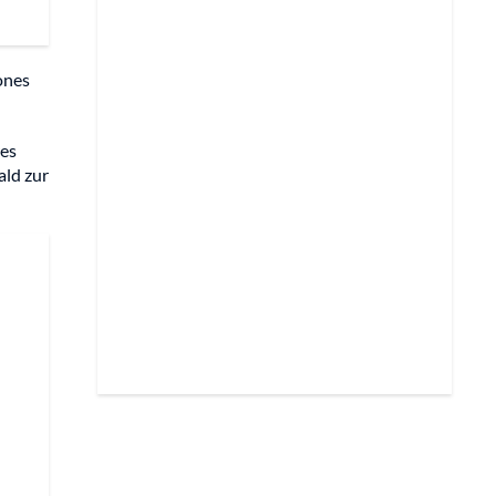
iones
res
ald zur