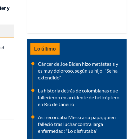
ter y
lud
Lo último
Cáncer de Joe Biden hizo metástasis y
es muy doloroso, según su hijo: "Se ha
extendido"
La historia detrás de colombianas que
fallecieron en accidente de helicóptero
en Río de Janeiro
Así recordaba Messi a su papá, quien
falleció tras luchar contra larga
enfermedad: "Lo disfrutaba"