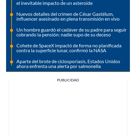
el inevitable impacto de un asteroide
Nuevos detalles del crimen de César Gastélum,
influencer asesinado en plena transmisión en vivo
Un hombre guardó el cadáver de su padre para seguir
cobrando la pensión: nadie supo de su deceso
Cohete de SpaceX impactó de forma no planificada
contra la superficie lunar, confirmó la NASA
Aparte del brote de ciclosporiasis, Estados Unidos
ahora enfrenta una alerta por salmonella
PUBLICIDAD