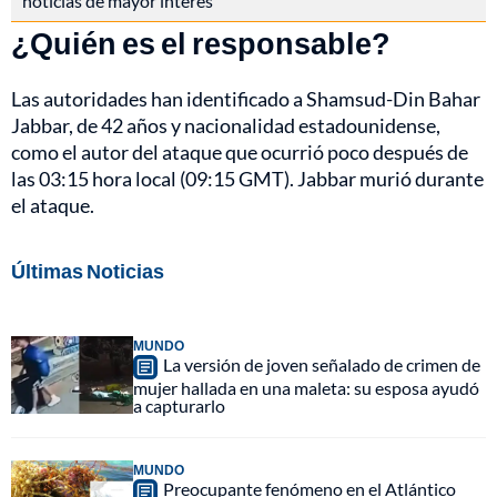
noticias de mayor interés
¿Quién es el responsable?
Las autoridades han identificado a Shamsud-Din Bahar
Jabbar, de 42 años y nacionalidad estadounidense,
como el autor del ataque que ocurrió poco después de
las 03:15 hora local (09:15 GMT). Jabbar murió durante
el ataque.
Últimas Noticias
MUNDO
La versión de joven señalado de crimen de
mujer hallada en una maleta: su esposa ayudó
a capturarlo
MUNDO
Preocupante fenómeno en el Atlántico