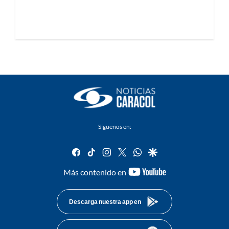
Síguenos en:
facebook
tiktok
instagram
twitter
whatsapp
google
youtube-
Más contenido en
footer
Descarga nuestra app en