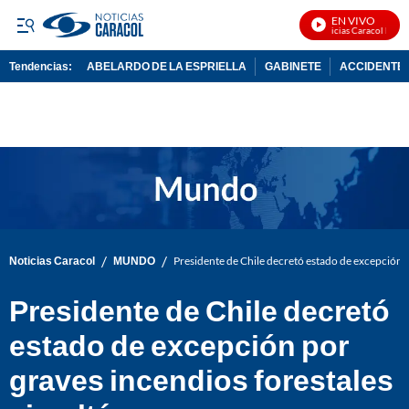
EN VIVO
Noticias Caracol En Viv
Tendencias:
ABELARDO DE LA ESPRIELLA
GABINETE
ACCIDENTE 
PUBLICIDAD
/
/
Noticias Caracol
MUNDO
Presidente de Chile decretó estado de excepción p
Presidente de Chile decretó
estado de excepción por
graves incendios forestales