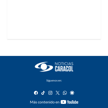
Síguenos en:
facebook
tiktok
instagram
twitter
whatsapp
google
youtube-
Más contenido en
footer