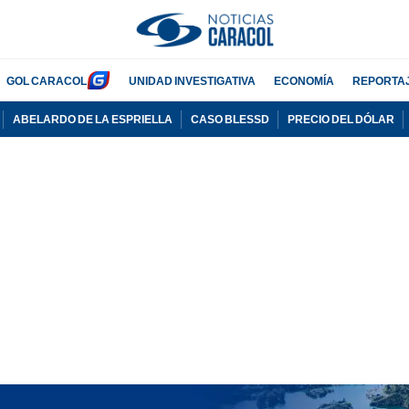
GOL CARACOL
UNIDAD INVESTIGATIVA
ECONOMÍA
REPORTA
ABELARDO DE LA ESPRIELLA
CASO BLESSD
PRECIO DEL DÓLAR
PUBLICIDAD