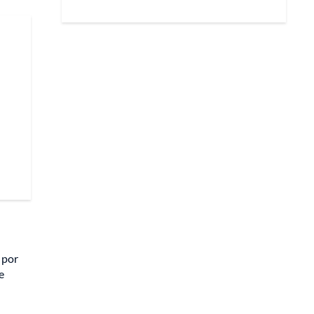
 por
e