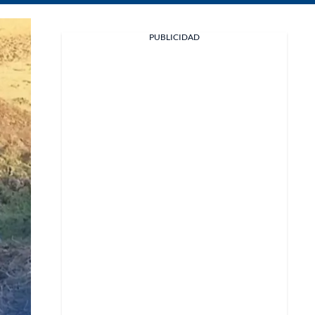
Facebook
PUBLICIDAD
X
Whatsapp
Copiar enlace
Telegram
LinkedIn