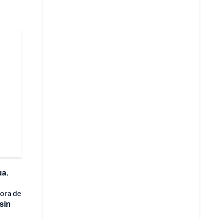
ua.
ñora de
sin