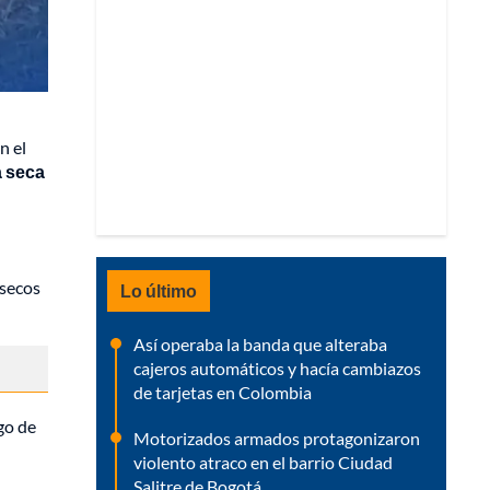
n el
a seca
 secos
Lo último
Así operaba la banda que alteraba
cajeros automáticos y hacía cambiazos
de tarjetas en Colombia
go de
Motorizados armados protagonizaron
violento atraco en el barrio Ciudad
Salitre de Bogotá