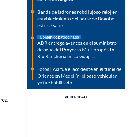
Banda de ladrones robó lujoso reloj en
establecimiento del norte de Bogotá:
esto se sabe
Contenido patrocinado
ADR entrega avances en el suministro
de agua del Proyecto Multipropósito
Río Ranchería en La Guajira
Fotos | Así fue el accidente en el túnel de
Oriente en Medellín: el paso vehicular
ya fue habilitado
PUBLICIDAD
rez,