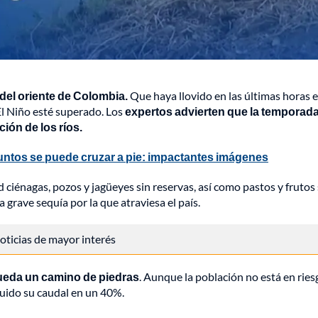
 del oriente de Colombia.
Que haya llovido en las últimas horas e
El Niño esté superado. Los
expertos advierten que la temporad
ción de los ríos.
untos se puede cruzar a pie: impactantes imágenes
 ciénagas, pozos y jagüeyes sin reservas, así como pastos y frutos
a grave sequía por la que atraviesa el país.
 noticias de mayor interés
ueda un camino de piedras
. Aunque la población no está en ries
nuido su caudal en un 40%.