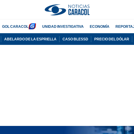
GOL CARACOL
UNIDAD INVESTIGATIVA
ECONOMÍA
REPORTA
ABELARDO DE LA ESPRIELLA
CASO BLESSD
PRECIO DEL DÓLAR
PUBLICIDAD