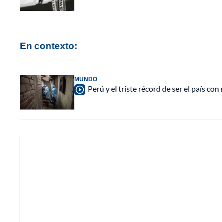
En contexto:
MUNDO
Perú y el triste récord de ser el país 