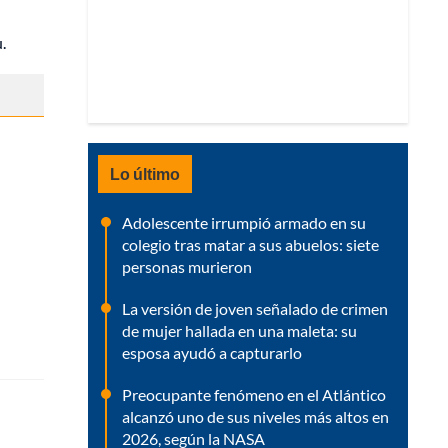
.
Lo último
Adolescente irrumpió armado en su
colegio tras matar a sus abuelos: siete
personas murieron
La versión de joven señalado de crimen
de mujer hallada en una maleta: su
esposa ayudó a capturarlo
Preocupante fenómeno en el Atlántico
alcanzó uno de sus niveles más altos en
2026, según la NASA