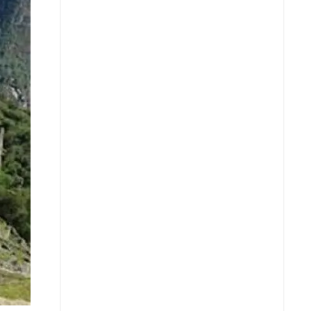
X
Whatsapp
Copiar enlace
Telegram
LinkedIn