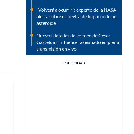
"Volverá a ocurrir": experto de la NASA
alerta sobre el inevitable impacto de un
asteroide
Nuevos detalles del crimen de César
Gastélum, influencer asesinado en plena
transmisión en vivo
PUBLICIDAD