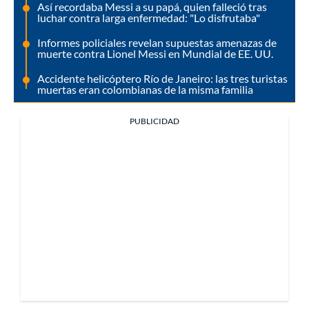
Así recordaba Messi a su papá, quien falleció tras
luchar contra larga enfermedad: "Lo disfrutaba"
Informes policiales revelan supuestas amenazas de
muerte contra Lionel Messi en Mundial de EE. UU.
Accidente helicóptero Río de Janeiro: las tres turistas
muertas eran colombianas de la misma familia
PUBLICIDAD