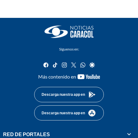
Síguenos en:
facebook
tiktok
instagram
twitter
whatsapp
google
youtube-
Más contenido en
footer
Descarga nuestra app en
Descarga nuestra app en
RED DE PORTALES