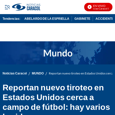
EN VIVO
Noticias Caracol En Viv
Tendencias:
ABELARDO DE LA ESPRIELLA
GABINETE
ACCIDENTE 
PUBLICIDAD
/
/
Noticias Caracol
MUNDO
Reportan nuevo tiroteo en Estados Unidos cerca a
Reportan nuevo tiroteo en
Estados Unidos cerca a
campo de fútbol: hay varios