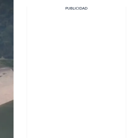
PUBLICIDAD
Facebook
X
Whatsapp
Copiar enlace
Telegram
LinkedIn