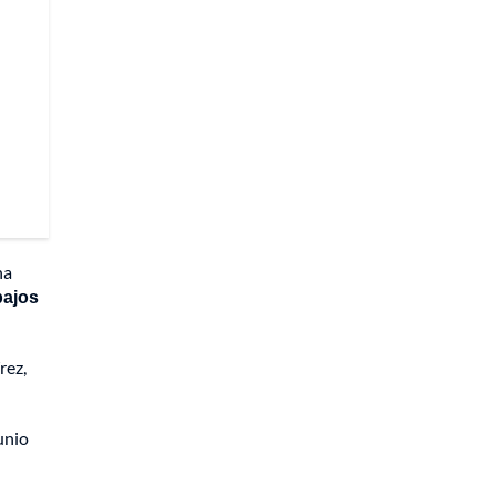
na
bajos
rez,
unio