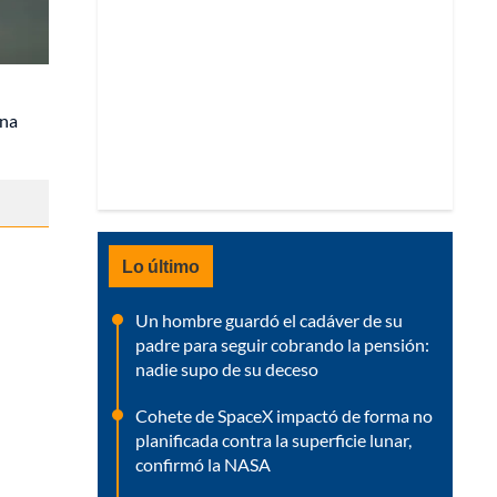
una
Lo último
Un hombre guardó el cadáver de su
padre para seguir cobrando la pensión:
nadie supo de su deceso
Cohete de SpaceX impactó de forma no
planificada contra la superficie lunar,
confirmó la NASA