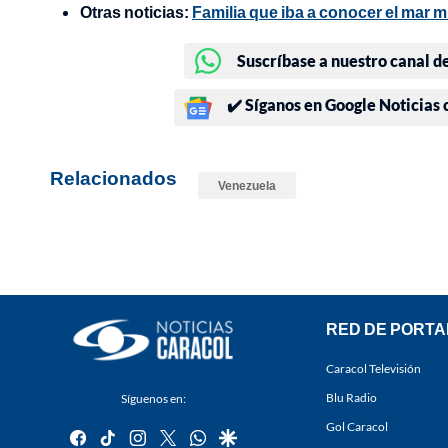
Otras noticias:
Familia que iba a conocer el mar m
Suscríbase a nuestro canal d
✔️ Síganos en Google Noticias
Relacionados
Venezuela
RED DE PORTA
Caracol Televisión
Blu Radio
Síguenos en:
Gol Caracol
facebook
tiktok
instagram
twitter
whatsapp
google