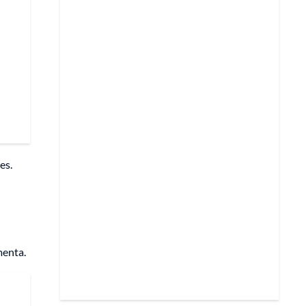
es.
menta.