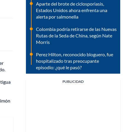
Aparte del brote de ciclosporiasis,
Estados Unidos ahora enfrenta una
alerta por salmonella
Colombia podría retirarse de las Nuevas
Rutas de la Seda de China, según Nate
Morris
Perez Hilton, reconocido bloguero, fue
hospitalizado tras preocupante
er
episodio: ¿qué le pasó?
do.
ntigua
PUBLICIDAD
 Simón