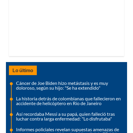
Lo último
Cáncer de Joe Biden hizo metástasis y es muy
doloroso, según su hijo: "Se ha extendido"
La historia detrás de colombianas que fallecieron en
accidente de helicóptero en Río de Janeiro
Así recordaba Messi a su papá, quien falleció tras
luchar contra larga enfermedad: "Lo disfrutaba"
Informes policiales revelan supuestas amenazas de