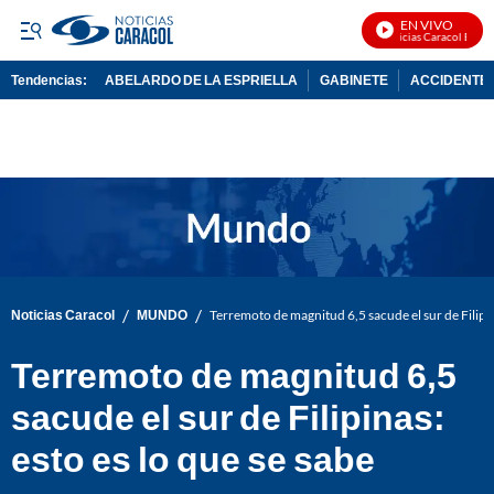
EN VIVO
Noticias Caracol En Viv
Tendencias:
ABELARDO DE LA ESPRIELLA
GABINETE
ACCIDENTE 
PUBLICIDAD
/
/
Noticias Caracol
MUNDO
Terremoto de magnitud 6,5 sacude el sur de Filipin
Terremoto de magnitud 6,5
sacude el sur de Filipinas:
esto es lo que se sabe