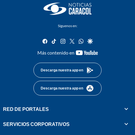
Síguenos en:
facebook
tiktok
instagram
twitter
whatsapp
google
youtube-
Más contenido en
footer
Descarga nuestra app en
Descarga nuestra app en
RED DE PORTALES
SERVICIOS CORPORATIVOS