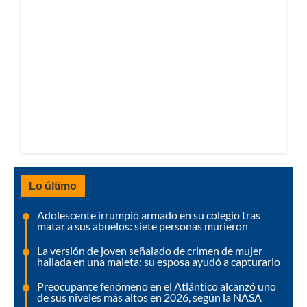
Lo último
Adolescente irrumpió armado en su colegio tras
matar a sus abuelos: siete personas murieron
La versión de joven señalado de crimen de mujer
hallada en una maleta: su esposa ayudó a capturarlo
Preocupante fenómeno en el Atlántico alcanzó uno
de sus niveles más altos en 2026, según la NASA