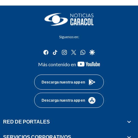
Síguenos en:
facebook
tiktok
instagram
twitter
whatsapp
google
youtube-
Más contenido en
footer
Descarga nuestra app en
Descarga nuestra app en
RED DE PORTALES
SERVICIOS CORPORATIVOS