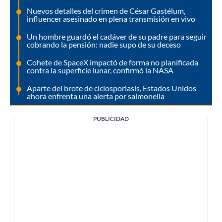
Nuevos detalles del crimen de César Gastélum,
influencer asesinado en plena transmisión en vivo
Un hombre guardó el cadáver de su padre para seguir
cobrando la pensión: nadie supo de su deceso
Cohete de SpaceX impactó de forma no planificada
contra la superficie lunar, confirmó la NASA
Aparte del brote de ciclosporiasis, Estados Unidos
ahora enfrenta una alerta por salmonella
PUBLICIDAD