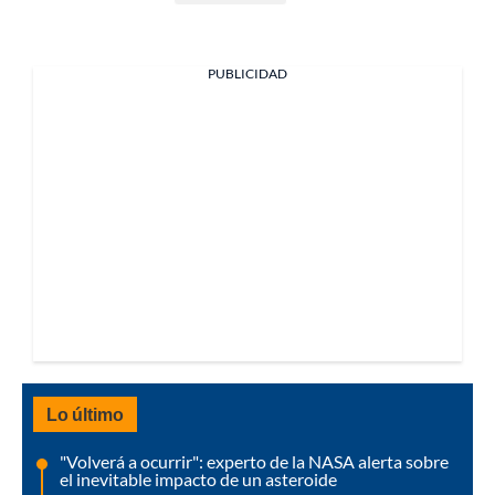
PUBLICIDAD
Lo último
"Volverá a ocurrir": experto de la NASA alerta sobre
el inevitable impacto de un asteroide