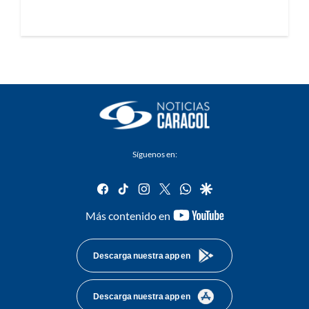
Síguenos en:
facebook
tiktok
instagram
twitter
whatsapp
google
youtube-
Más contenido en
footer
Descarga nuestra app en
Descarga nuestra app en