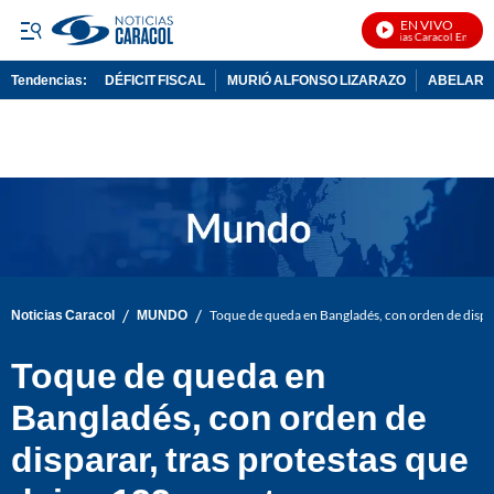
EN VIVO
Noticias Caracol En Vivo
Tendencias:
DÉFICIT FISCAL
MURIÓ ALFONSO LIZARAZO
ABELARDO
PUBLICIDAD
/
/
Noticias Caracol
MUNDO
Toque de queda en Bangladés, con orden de dispar
Toque de queda en
Bangladés, con orden de
disparar, tras protestas que