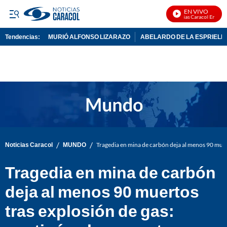
EN VIVO
Noticias Caracol En Vivo
Tendencias:
MURIÓ ALFONSO LIZARAZO
ABELARDO DE LA ESPRIELL
PUBLICIDAD
/
/
Noticias Caracol
MUNDO
Tragedia en mina de carbón deja al menos 90 muert
Tragedia en mina de carbón
deja al menos 90 muertos
tras explosión de gas: