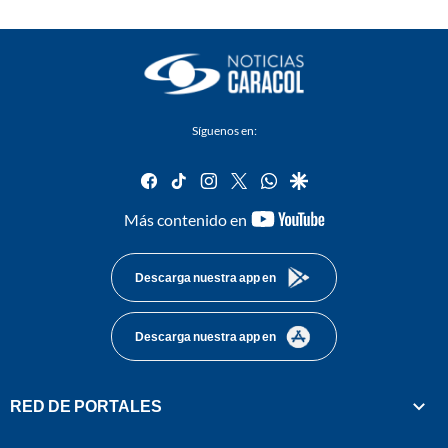
Síguenos en:
facebook
tiktok
instagram
twitter
whatsapp
google
youtube-
Más contenido en
footer
Descarga nuestra app en
Descarga nuestra app en
RED DE PORTALES