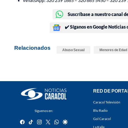
WhatsApp: 320 239 1685 – 320 865 5450 – 320 239
Suscríbase a nuestro canal d
✔️ Síganos en Google Noticias
Relacionados
Abuso Sexual
Menores de Edad
RED DE PORTA
Caracol Televisión
Blu Radio
Síguenos en:
Gol Caracol
facebook
tiktok
instagram
twitter
whatsapp
google
La Kalle