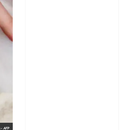
Whatsapp
Copiar enlace
Telegram
LinkedIn
 -
AFP