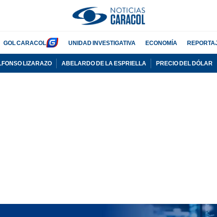
GOL CARACOL
UNIDAD INVESTIGATIVA
ECONOMÍA
REPORTA
LFONSO LIZARAZO
ABELARDO DE LA ESPRIELLA
PRECIO DEL DÓLAR
PUBLICIDAD