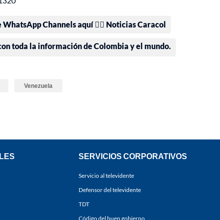
 1320
e WhatsApp Channels aquí 👉🏻 Noticias Caracol
 con toda la información de Colombia y el mundo.
Venezuela
LES
SERVICIOS CORPORATIVOS
Servicio al televidente
Defensor del televidente
TDT
Código del buen gobierno