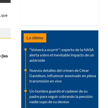
,
que
Lo último
"Volverá a ocurrir": experto de la NASA
alerta sobre el inevitable impacto de un
 (las
asteroide
Nuevos detalles del crimen de César
Gastélum, influencer asesinado en plena
transmisión en vivo
Un hombre guardó el cadáver de su
padre para seguir cobrando la pensión:
nadie supo de su deceso