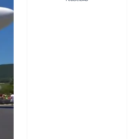
Facebook
X
Whatsapp
Copiar enlace
Telegram
LinkedIn