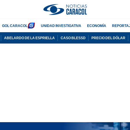
GOL CARACOL
UNIDAD INVESTIGATIVA
ECONOMÍA
REPORTA
ABELARDO DE LA ESPRIELLA
CASO BLESSD
PRECIO DEL DÓLAR
PUBLICIDAD