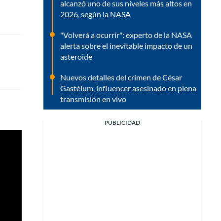
alcanzó uno de sus niveles más altos en
2026, según la NASA
"Volverá a ocurrir": experto de la NASA
alerta sobre el inevitable impacto de un
asteroide
Nuevos detalles del crimen de César
Gastélum, influencer asesinado en plena
transmisión en vivo
PUBLICIDAD