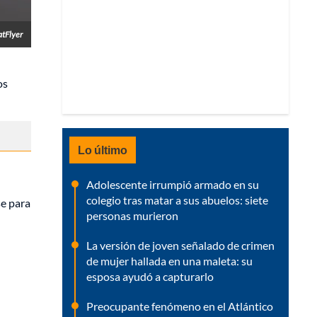
atFlyer
os
Lo último
Adolescente irrumpió armado en su
colegio tras matar a sus abuelos: siete
se para
personas murieron
La versión de joven señalado de crimen
de mujer hallada en una maleta: su
esposa ayudó a capturarlo
Preocupante fenómeno en el Atlántico