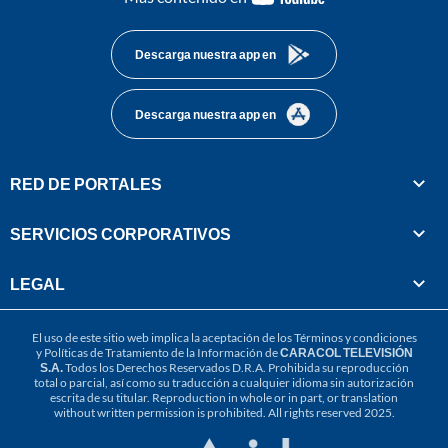
footer
Descarga nuestra app en
Descarga nuestra app en
RED DE PORTALES
SERVICIOS CORPORATIVOS
LEGAL
El uso de este sitio web implica la aceptación de los
Términos y condiciones
y
Políticas de Tratamiento de la Información
de
CARACOL TELEVISIÓN
S.A.
Todos los Derechos Reservados D.R.A. Prohibida su reproducción
total o parcial, así como su traducción a cualquier idioma sin autorización
escrita de su titular. Reproduction in whole or in part, or translation
without written permission is prohibited. All rights reserved 2025.