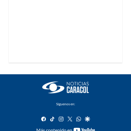
Síguenos en:
facebook
tiktok
instagram
twitter
whatsapp
google
youtube-
Más contenido en