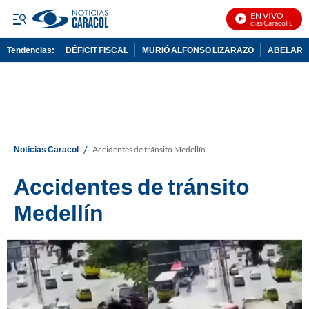
EN VIVO
Noticias Caracol En Vivo
Tendencias:
DÉFICIT FISCAL
MURIÓ ALFONSO LIZARAZO
ABELARDO
PUBLICIDAD
/
Noticias Caracol
Accidentes de tránsito Medellín
Accidentes de tránsito
Medellín