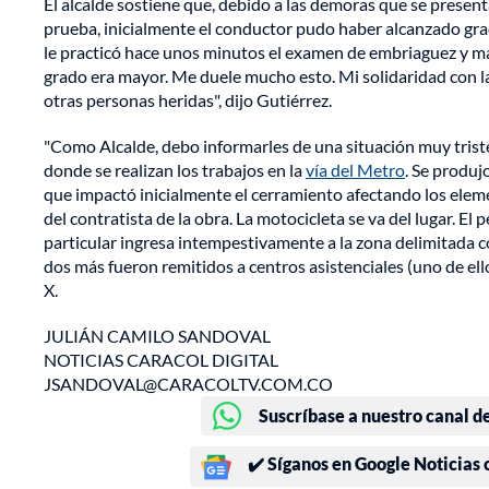
El alcalde sostiene que, debido a las demoras que se present
prueba, inicialmente el conductor pudo haber alcanzado gra
le practicó hace unos minutos el examen de embriaguez y ma
grado era mayor. Me duele mucho esto. Mi solidaridad con la
otras personas heridas", dijo Gutiérrez.
"Como Alcalde, debo informarles de una situación muy triste 
donde se realizan los trabajos en la
vía del Metro
. Se produj
que impactó inicialmente el cerramiento afectando los elem
del contratista de la obra. La motocicleta se va del lugar. El
particular ingresa intempestivamente a la zona delimitada co
dos más fueron remitidos a centros asistenciales (uno de ell
X.
JULIÁN CAMILO SANDOVAL
NOTICIAS CARACOL DIGITAL
JSANDOVAL@CARACOLTV.COM.CO
Suscríbase a nuestro canal d
✔️ Síganos en Google Noticias