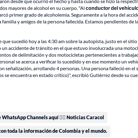
aron desde que ocurrió el hecho y hasta cuando se hizo la respect
dos mayores de alcohol en su cuerpo. "Al
conductor del vehícul
rcó primer grado de alcoholemia. Seguramente a la hora del accid
 familia y amigos de la persona fallecida. Estamos pendientes de l
que sucedió hoy a las 4:30 am sobre la autopista, justo en el sitio
o un accidente de tránsito en el que estuvo involucrada una motoci
entos de delimitación y dos motocicletas pertenecientes a trabaja
 personal se acerca a verificar lo sucedido y en ese momento un vehí
n señalización, arrollando 4 personas. Una persona falleció en el s
os se encuentra en estado crítico)", escribió Gutiérrez desde su cu
e WhatsApp Channels aquí 👉🏻 Noticias Caracol
 con toda la información de Colombia y el mundo.