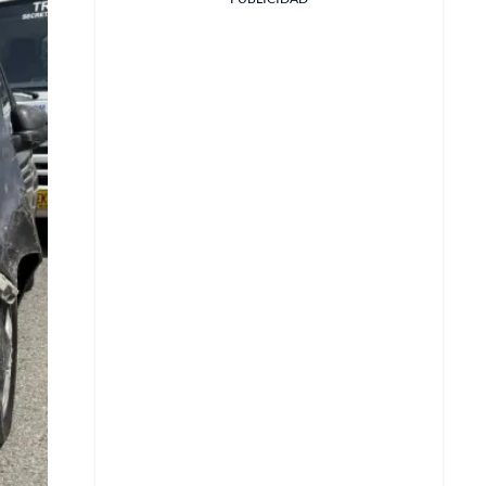
Facebook
X
Whatsapp
Copiar enlace
Telegram
LinkedIn