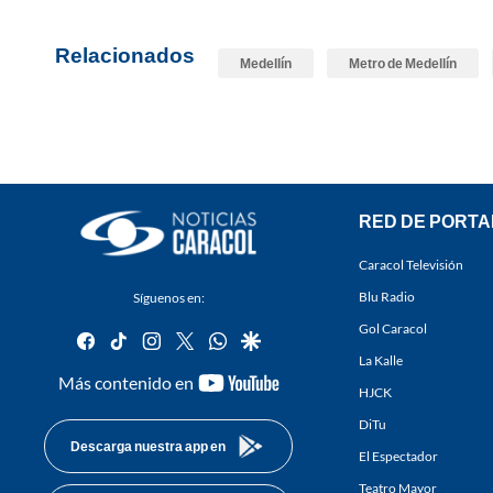
Relacionados
Medellín
Metro de Medellín
RED DE PORTA
Caracol Televisión
Blu Radio
Síguenos en:
Gol Caracol
facebook
tiktok
instagram
twitter
whatsapp
google
La Kalle
youtube-
Más contenido en
HJCK
footer
DiTu
Descarga nuestra app en
El Espectador
Teatro Mayor