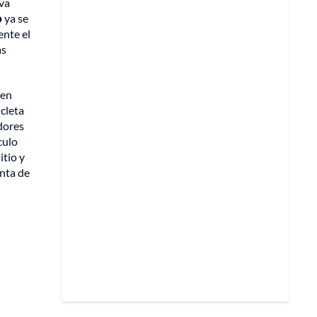
iva
o
ya se
ente el
as
 en
cleta
dores
culo
itio y
enta de