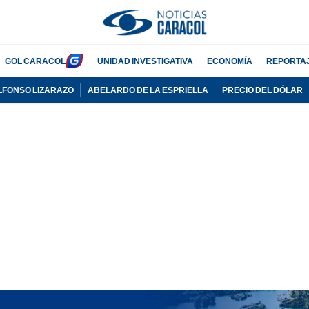
GOL CARACOL
UNIDAD INVESTIGATIVA
ECONOMÍA
REPORTA
LFONSO LIZARAZO
ABELARDO DE LA ESPRIELLA
PRECIO DEL DÓLAR
PUBLICIDAD