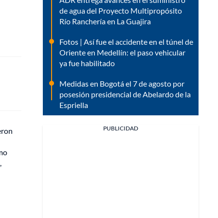
de agua del Proyecto Multipropósito
Río Ranchería en La Guajira
Fotos | Así fue el accidente en el túnel de
Oriente en Medellín: el paso vehicular
ya fue habilitado
Medidas en Bogotá el 7 de agosto por
posesión presidencial de Abelardo de la
Espriella
PUBLICIDAD
eron
smo
,