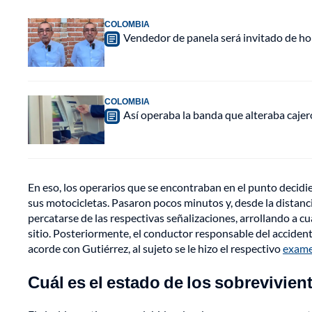
COLOMBIA
Vendedor de panela será invitado de hon
COLOMBIA
Así operaba la banda que alteraba caje
En eso, los operarios que se encontraban en el punto decidie
sus motocicletas. Pasaron pocos minutos y, desde la distancia
percatarse de las respectivas señalizaciones, arrollando a c
sitio. Posteriormente, el conductor responsable del accident
acorde con Gutiérrez, al sujeto se le hizo el respectivo
exame
Cuál es el estado de los sobrevivien