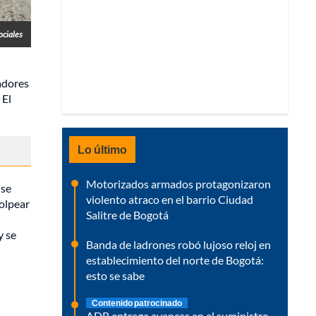
ociales
adores
 El
Lo último
Motorizados armados protagonizaron
 se
violento atraco en el barrio Ciudad
golpear
Salitre de Bogotá
y se
Banda de ladrones robó lujoso reloj en
establecimiento del norte de Bogotá:
esto se sabe
Contenido patrocinado
ADR entrega avances en el suministro