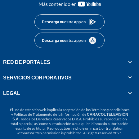
youtube-
Más contenido en
footer
Descarga nuestra app en
Descarga nuestra app en
RED DE PORTALES
SERVICIOS CORPORATIVOS
LEGAL
El uso de este sitio web implica la aceptación de los
Términos y condiciones
y
Políticas de Tratamiento de la Información
de
CARACOL TELEVISIÓN
S.A.
Todos los Derechos Reservados D.R.A. Prohibida su reproducción
total o parcial, así como su traducción a cualquier idioma sin autorización
escrita de su titular. Reproduction in whole or in part, or translation
without written permission is prohibited. All rights reserved 2025.