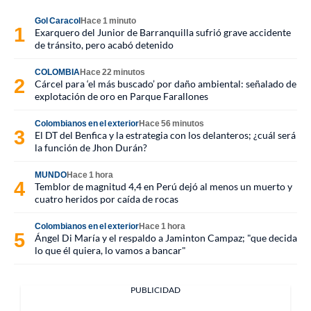
Gol Caracol
Hace 1 minuto
Exarquero del Junior de Barranquilla sufrió grave accidente
de tránsito, pero acabó detenido
COLOMBIA
Hace 22 minutos
Cárcel para ‘el más buscado’ por daño ambiental: señalado de
explotación de oro en Parque Farallones
Colombianos en el exterior
Hace 56 minutos
El DT del Benfica y la estrategia con los delanteros; ¿cuál será
la función de Jhon Durán?
MUNDO
Hace 1 hora
Temblor de magnitud 4,4 en Perú dejó al menos un muerto y
cuatro heridos por caída de rocas
Colombianos en el exterior
Hace 1 hora
Ángel Di María y el respaldo a Jaminton Campaz; "que decida
lo que él quiera, lo vamos a bancar"
PUBLICIDAD