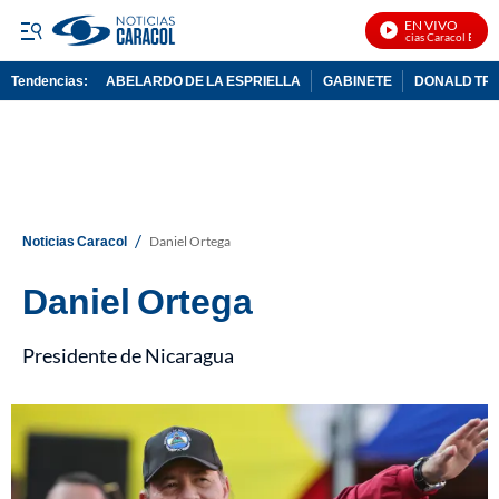
EN VIVO
Noticias Caracol En Vivo
Tendencias:
ABELARDO DE LA ESPRIELLA
GABINETE
DONALD TR
PUBLICIDAD
/
Noticias Caracol
Daniel Ortega
Daniel Ortega
Presidente de Nicaragua