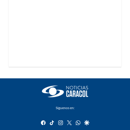
Síguenos en:
facebook
tiktok
instagram
twitter
whatsapp
google