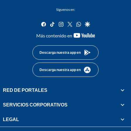
Síguenos en:
facebook
tiktok
instagram
twitter
whatsapp
google
youtube-
Más contenido en
footer
Descarga nuestra app en
Descarga nuestra app en
RED DE PORTALES
SERVICIOS CORPORATIVOS
LEGAL