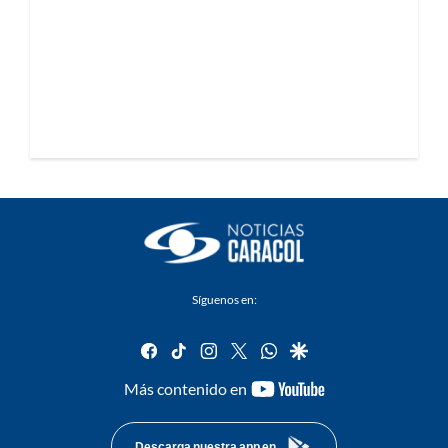
Síguenos en:
facebook
tiktok
instagram
twitter
whatsapp
google
youtube-
Más contenido en
footer
Descarga nuestra app en