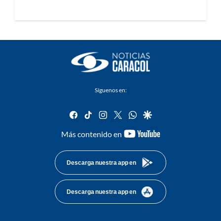
Síguenos en:
facebook
tiktok
instagram
twitter
whatsapp
google
youtube-
Más contenido en
footer
Descarga nuestra app en
Descarga nuestra app en