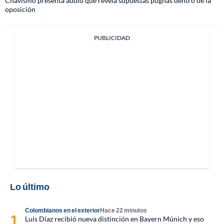
Chavismo presenta audio que revela supuestas pugnas dentro de la
oposición
PUBLICIDAD
Lo último
Colombianos en el exterior
Hace 22 minutos
Luis Díaz recibió nueva distinción en Bayern Múnich y eso