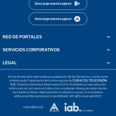
Descarga nuestra app en
Descarga nuestra app en
RED DE PORTALES
SERVICIOS CORPORATIVOS
LEGAL
El uso de este sitio web implica la aceptación de los
Términos y condiciones
y
Políticas de Tratamiento de la Información
de
CARACOL TELEVISIÓN
S.A.
Todos los Derechos Reservados D.R.A. Prohibida su reproducción
total o parcial, así como su traducción a cualquier idioma sin autorización
escrita de su titular. Reproduction in whole or in part, or translation
without written permission is prohibited. All rights reserved 2025.
MIEMBRO DE: