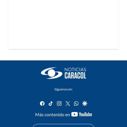
Síguenos en:
facebook
tiktok
instagram
twitter
whatsapp
google
youtube-
Más contenido en
footer