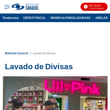
EN VIVO
Noticias Caracol En Vivo
Tendencias:
DÉFICIT FISCAL
MURIÓ ALFONSO LIZARAZO
ABELARDO
PUBLICIDAD
/
Noticias Caracol
Lavado de Divisas
Lavado de Divisas