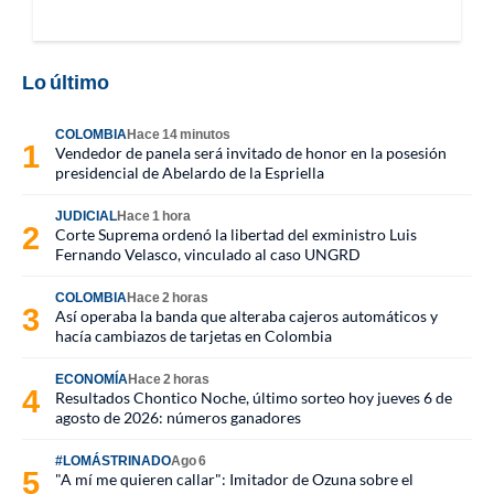
Lo último
COLOMBIA
Hace 14 minutos
Vendedor de panela será invitado de honor en la posesión
presidencial de Abelardo de la Espriella
JUDICIAL
Hace 1 hora
Corte Suprema ordenó la libertad del exministro Luis
Fernando Velasco, vinculado al caso UNGRD
COLOMBIA
Hace 2 horas
Así operaba la banda que alteraba cajeros automáticos y
hacía cambiazos de tarjetas en Colombia
ECONOMÍA
Hace 2 horas
Resultados Chontico Noche, último sorteo hoy jueves 6 de
agosto de 2026: números ganadores
#LOMÁSTRINADO
Ago 6
"A mí me quieren callar": Imitador de Ozuna sobre el