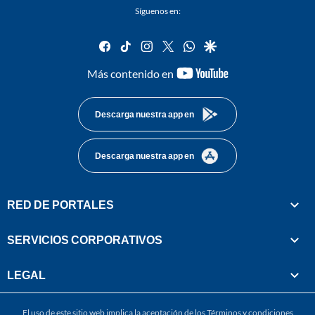
Síguenos en:
facebook
tiktok
instagram
twitter
whatsapp
google
youtube-
Más contenido en
footer
Descarga nuestra app en
Descarga nuestra app en
RED DE PORTALES
SERVICIOS CORPORATIVOS
LEGAL
El uso de este sitio web implica la aceptación de los
Términos y condiciones