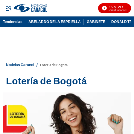
EN VIVO
Noticias Caracol En Vivo
Tendencias:
ABELARDO DE LA ESPRIELLA
GABINETE
DONALD TR
PUBLICIDAD
/
Noticias Caracol
Lotería de Bogotá
Lotería de Bogotá