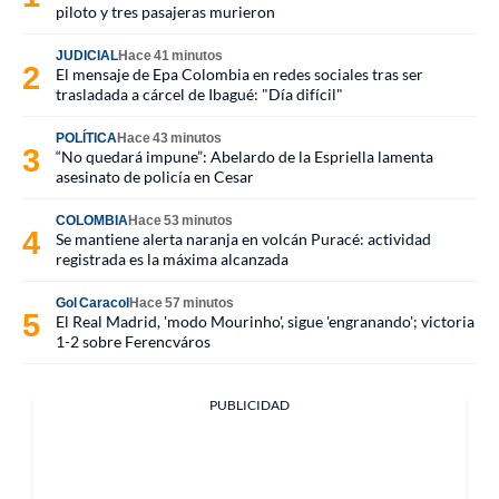
piloto y tres pasajeras murieron
JUDICIAL
Hace 41 minutos
El mensaje de Epa Colombia en redes sociales tras ser
trasladada a cárcel de Ibagué: "Día difícil"
POLÍTICA
Hace 43 minutos
“No quedará impune”: Abelardo de la Espriella lamenta
asesinato de policía en Cesar
COLOMBIA
Hace 53 minutos
Se mantiene alerta naranja en volcán Puracé: actividad
registrada es la máxima alcanzada
Gol Caracol
Hace 57 minutos
El Real Madrid, 'modo Mourinho', sigue 'engranando'; victoria
1-2 sobre Ferencváros
PUBLICIDAD