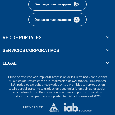
Descarga nuestra app en
Descarga nuestra app en
RED DE PORTALES
SERVICIOS CORPORATIVOS
LEGAL
El uso de este sitio web implica la aceptación de los
Términos y condiciones
y
Políticas de Tratamiento de la Información
de
CARACOL TELEVISIÓN
S.A.
Todos los Derechos Reservados D.R.A. Prohibida su reproducción
total o parcial, así como su traducción a cualquier idioma sin autorización
escrita de su titular. Reproduction in whole or in part, or translation
without written permission is prohibited. All rights reserved 2025.
MIEMBRO DE: