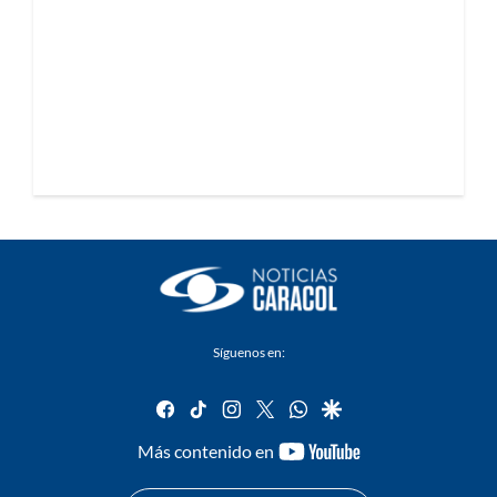
Síguenos en:
facebook
tiktok
instagram
twitter
whatsapp
google
youtube-
Más contenido en
footer