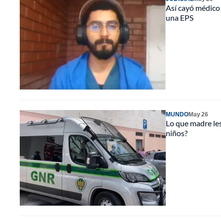
Así cayó médico 
una EPS
MUNDO
May 26
Lo que madre les
niños?