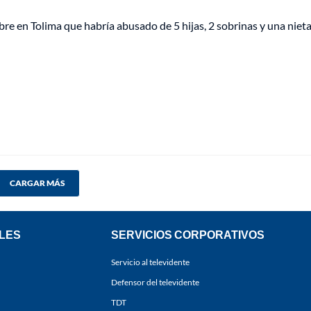
re en Tolima que habría abusado de 5 hijas, 2 sobrinas y una niet
CARGAR MÁS
LES
SERVICIOS CORPORATIVOS
Servicio al televidente
Defensor del televidente
TDT