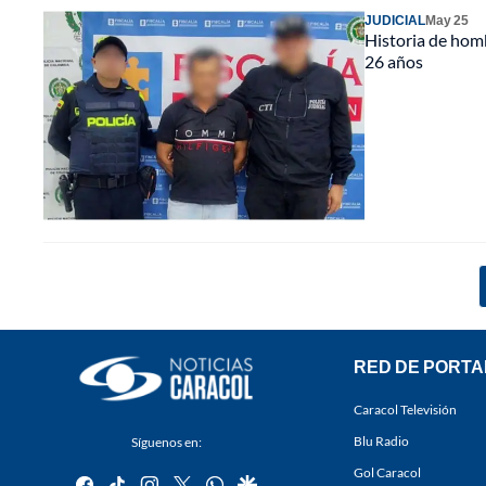
JUDICIAL
May 25
Historia de homb
26 años
RED DE PORTA
Caracol Televisión
Blu Radio
Síguenos en:
Gol Caracol
facebook
tiktok
instagram
twitter
whatsapp
google