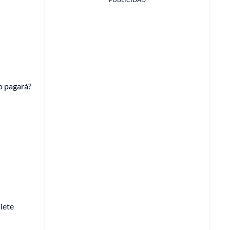
o pagará?
siete