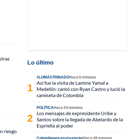
stras
Lo último
#LOMÁSTRINADO
Hace 6 minutos
Así fue la visita de Lamine Yamal a
Medellín: cantó con Ryan Castro y lució la
camiseta de Colombia
POLÍTICA
Hace 24 minutos
Los mensajes de expresidente Uribe y
Santos sobre la llegada de Abelardo de la
Espriella al poder
n riesgo
Colombianos en el exterior
Hace 49 minutos