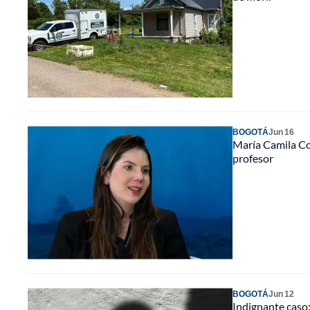
BOGOTÁ
Jun 16
María Camila Cor
profesor
BOGOTÁ
Jun 12
Indignante caso: