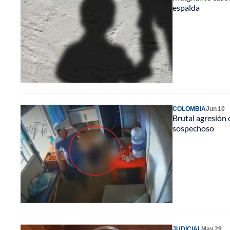
espalda
COLOMBIA
Jun 10
Brutal agresión 
sospechoso
JUDICIAL
May 29