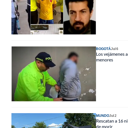
BOGOTÁ
Jul 6
Los vejámenes a 
menores
MUNDO
Jul 2
Rescatan a 16 ni
de morir