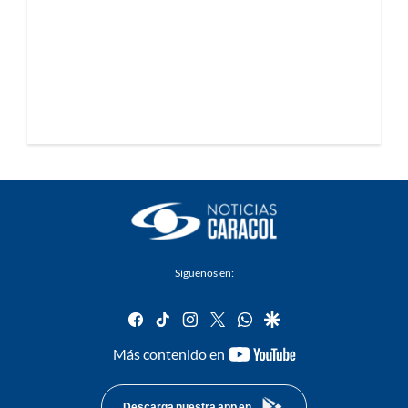
Síguenos en:
facebook
tiktok
instagram
twitter
whatsapp
google
youtube-
Más contenido en
footer
Descarga nuestra app en