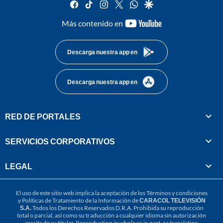
facebook
tiktok
instagram
twitter
whatsapp
google
youtube-
Más contenido en
footer
Descarga nuestra app en
Descarga nuestra app en
RED DE PORTALES
SERVICIOS CORPORATIVOS
LEGAL
El uso de este sitio web implica la aceptación de los
Términos y condiciones
y
Políticas de Tratamiento de la Información
de
CARACOL TELEVISIÓN
S.A.
Todos los Derechos Reservados D.R.A. Prohibida su reproducción
total o parcial, así como su traducción a cualquier idioma sin autorización
escrita de su titular. Reproduction in whole or in part, or translation