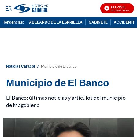
EN VIVO
Noticias Caracol En V
Tendencias:
ABELARDO DE LA ESPRIELLA
GABINETE
ACCIDENTE 
PUBLICIDAD
/
Noticias Caracol
Municipio de El Banco
Municipio de El Banco
El Banco: últimas noticias y artículos del municipio
de Magdalena