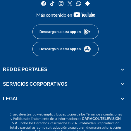
facebook
tiktok
instagram
twitter
whatsapp
google
youtube-
Más contenido en
footer
Descarga nuestra app en
Descarga nuestra app en
RED DE PORTALES
SERVICIOS CORPORATIVOS
LEGAL
El uso de este sitio web implica la aceptación de los
Términos y condiciones
y
Políticas de Tratamiento de la Información
de
CARACOL TELEVISIÓN
S.A.
Todos los Derechos Reservados D.R.A. Prohibida su reproducción
total o parcial, así como su traducción a cualquier idioma sin autorización