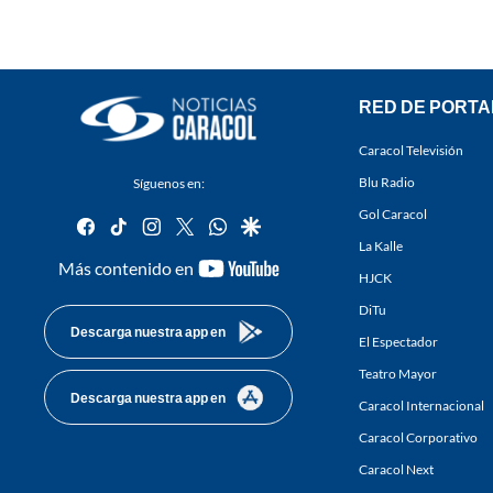
RED DE PORTA
Caracol Televisión
Blu Radio
Síguenos en:
Gol Caracol
facebook
tiktok
instagram
twitter
whatsapp
google
La Kalle
youtube-
Más contenido en
HJCK
footer
DiTu
Descarga nuestra app en
El Espectador
Teatro Mayor
Descarga nuestra app en
Caracol Internacional
Caracol Corporativo
Caracol Next