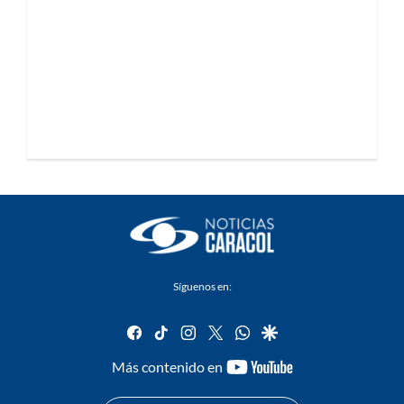
Síguenos en:
facebook
tiktok
instagram
twitter
whatsapp
google
youtube-
Más contenido en
footer