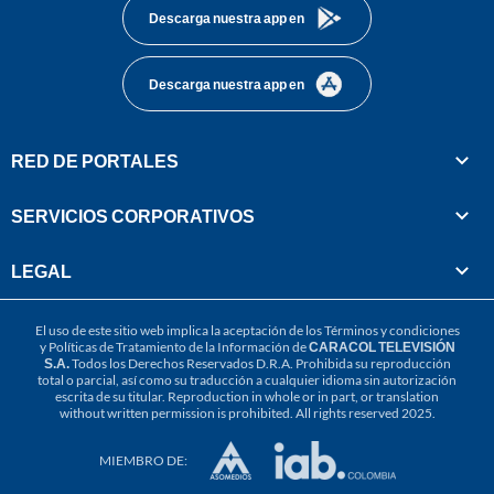
Descarga nuestra app en
Descarga nuestra app en
RED DE PORTALES
SERVICIOS CORPORATIVOS
LEGAL
El uso de este sitio web implica la aceptación de los
Términos y condiciones
y
Políticas de Tratamiento de la Información
de
CARACOL TELEVISIÓN
S.A.
Todos los Derechos Reservados D.R.A. Prohibida su reproducción
total o parcial, así como su traducción a cualquier idioma sin autorización
escrita de su titular. Reproduction in whole or in part, or translation
without written permission is prohibited. All rights reserved 2025.
MIEMBRO DE: