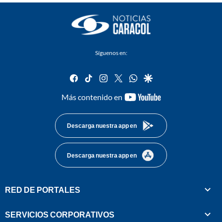
Síguenos en:
facebook
tiktok
instagram
twitter
whatsapp
google
youtube-
Más contenido en
footer
Descarga nuestra app en
Descarga nuestra app en
RED DE PORTALES
SERVICIOS CORPORATIVOS