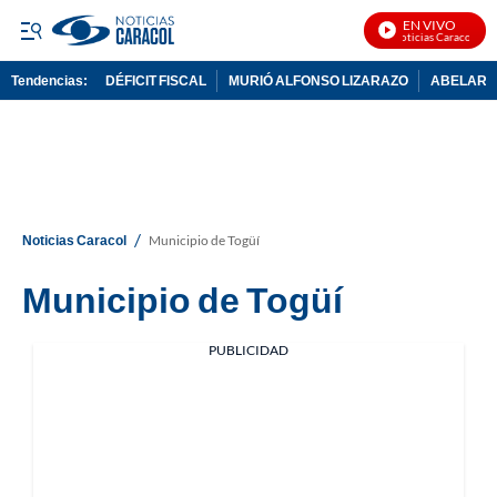
EN VIVO
Noticias Caracol En 
Tendencias:
DÉFICIT FISCAL
MURIÓ ALFONSO LIZARAZO
ABELARDO
PUBLICIDAD
/
Noticias Caracol
Municipio de Togüí
Municipio de Togüí
PUBLICIDAD