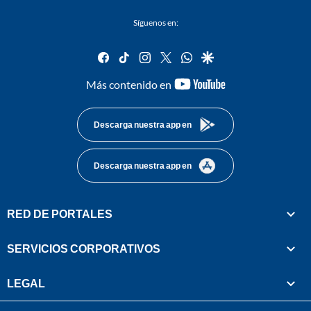
Síguenos en:
facebook
tiktok
instagram
twitter
whatsapp
google
youtube-
Más contenido en
footer
Descarga nuestra app en
Descarga nuestra app en
RED DE PORTALES
SERVICIOS CORPORATIVOS
LEGAL