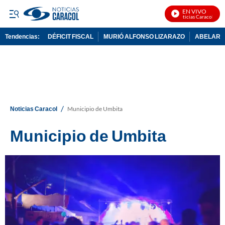
EN VIVO
Noticias Caracol En V
Tendencias:
DÉFICIT FISCAL
MURIÓ ALFONSO LIZARAZO
ABELARDO
PUBLICIDAD
/
Noticias Caracol
Municipio de Umbita
Municipio de Umbita