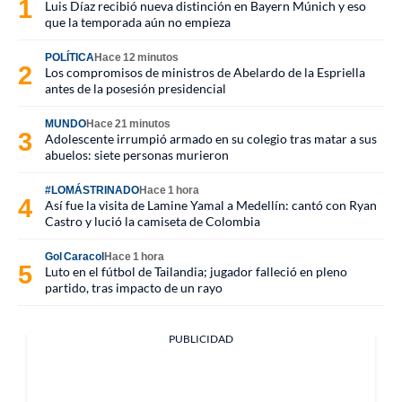
Luis Díaz recibió nueva distinción en Bayern Múnich y eso
que la temporada aún no empieza
POLÍTICA
Hace 12 minutos
Los compromisos de ministros de Abelardo de la Espriella
antes de la posesión presidencial
MUNDO
Hace 21 minutos
Adolescente irrumpió armado en su colegio tras matar a sus
abuelos: siete personas murieron
#LOMÁSTRINADO
Hace 1 hora
Así fue la visita de Lamine Yamal a Medellín: cantó con Ryan
Castro y lució la camiseta de Colombia
Gol Caracol
Hace 1 hora
Luto en el fútbol de Tailandia; jugador falleció en pleno
partido, tras impacto de un rayo
PUBLICIDAD