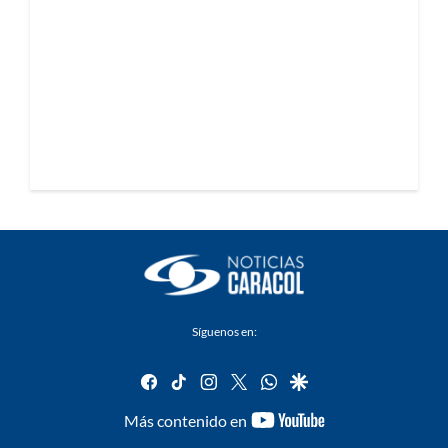
Síguenos en:
facebook
tiktok
instagram
twitter
whatsapp
google
youtube-
Más contenido en
footer