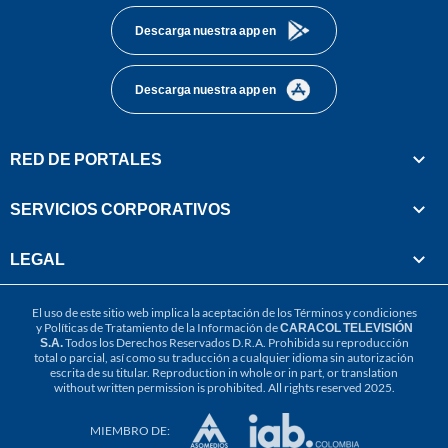
Descarga nuestra app en
Descarga nuestra app en
RED DE PORTALES
SERVICIOS CORPORATIVOS
LEGAL
El uso de este sitio web implica la aceptación de los
Términos y condiciones
y
Políticas de Tratamiento de la Información
de
CARACOL TELEVISIÓN
S.A.
Todos los Derechos Reservados D.R.A. Prohibida su reproducción
total o parcial, así como su traducción a cualquier idioma sin autorización
escrita de su titular. Reproduction in whole or in part, or translation
without written permission is prohibited. All rights reserved 2025.
MIEMBRO DE: