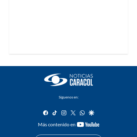
Síguenos en:
facebook
tiktok
instagram
twitter
whatsapp
google
youtube-
Más contenido en
footer