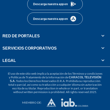
Descarga nuestra app en
Descarga nuestra app en
RED DE PORTALES
SERVICIOS CORPORATIVOS
LEGAL
El uso de este sitio web implica la aceptación de los
Términos y condiciones
y
Políticas de Tratamiento de la Información
de
CARACOL TELEVISIÓN
S.A.
Todos los Derechos Reservados D.R.A. Prohibida su reproducción
total o parcial, así como su traducción a cualquier idioma sin autorización
escrita de su titular. Reproduction in whole or in part, or translation
without written permission is prohibited. All rights reserved 2025.
MIEMBRO DE: