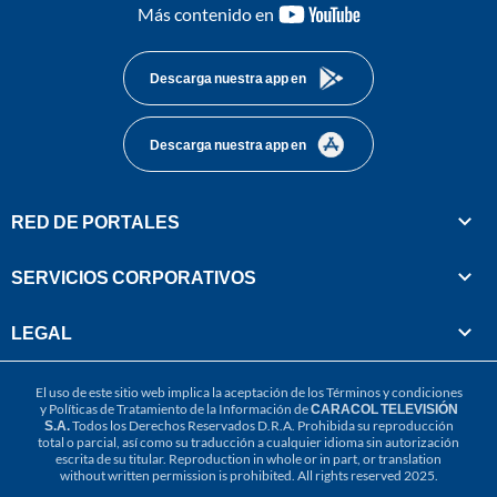
youtube-
Más contenido en
footer
Descarga nuestra app en
Descarga nuestra app en
RED DE PORTALES
SERVICIOS CORPORATIVOS
LEGAL
El uso de este sitio web implica la aceptación de los
Términos y condiciones
y
Políticas de Tratamiento de la Información
de
CARACOL TELEVISIÓN
S.A.
Todos los Derechos Reservados D.R.A. Prohibida su reproducción
total o parcial, así como su traducción a cualquier idioma sin autorización
escrita de su titular. Reproduction in whole or in part, or translation
without written permission is prohibited. All rights reserved 2025.