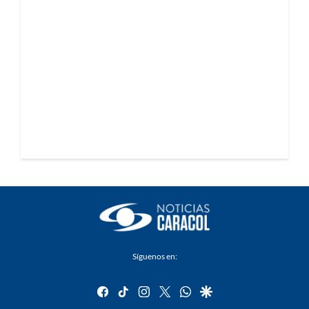
Síguenos en:
facebook
tiktok
instagram
twitter
whatsapp
google