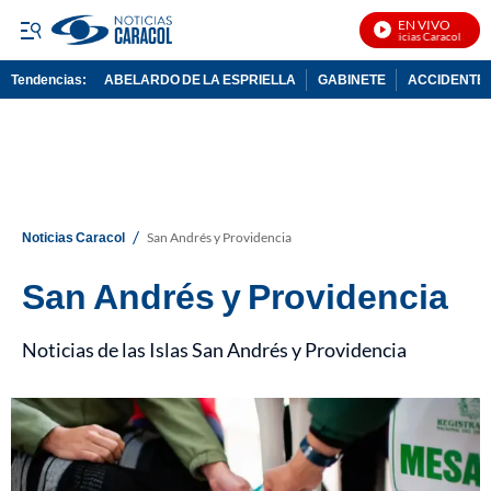
EN VIVO
Noticias Caracol En Vivo
Tendencias:
ABELARDO DE LA ESPRIELLA
GABINETE
ACCIDENTE 
PUBLICIDAD
/
Noticias Caracol
San Andrés y Providencia
San Andrés y Providencia
Noticias de las Islas San Andrés y Providencia