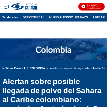
EN VIVO
Noticias Caracol En Viv
Tendencias:
DÉFICIT FISCAL
MURIÓ ALFONSO LIZARAZO
ABELARDO
PUBLICIDAD
/
/
Noticias Caracol
COLOMBIA
Alertan sobre posible llegada de polvo del Sah
Alertan sobre posible
llegada de polvo del Sahara
al Caribe colombiano: