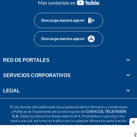
youtube-
Más contenido en
footer
Descarga nuestra app en
Descarga nuestra app en
RED DE PORTALES
SERVICIOS CORPORATIVOS
LEGAL
El uso de este sitio web implica la aceptación de los
Términos y condiciones
y
Políticas de Tratamiento de la Información
de
CARACOL TELEVISIÓN
S.A.
Todos los Derechos Reservados D.R.A. Prohibida su reproducción
total o parcial, así como su traducción a cualquier idioma sin autorización
cl
escrita de su titular. Reproduction in whole or in part, or translation
without written permission is prohibited. All rights reserved 2025.