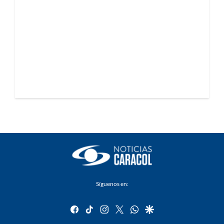
Síguenos en:
facebook
tiktok
instagram
twitter
whatsapp
google