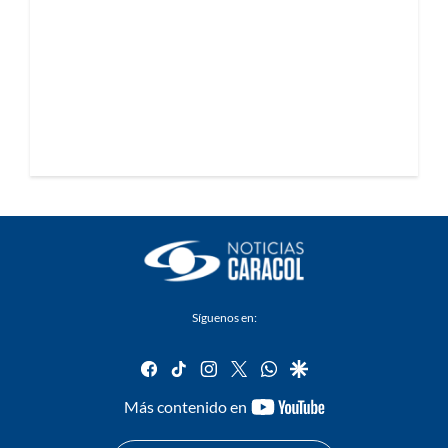
Síguenos en:
facebook
tiktok
instagram
twitter
whatsapp
google
youtube-
Más contenido en
footer