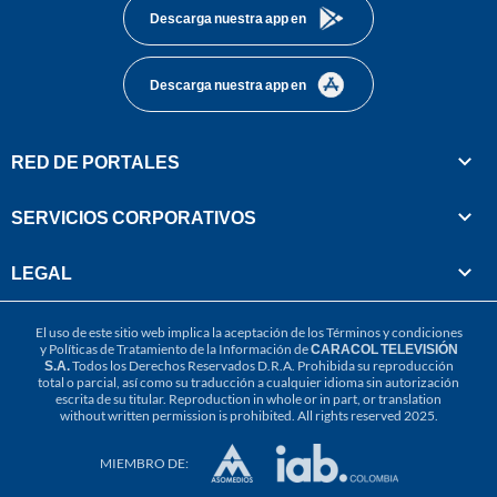
Descarga nuestra app en
Descarga nuestra app en
RED DE PORTALES
SERVICIOS CORPORATIVOS
LEGAL
El uso de este sitio web implica la aceptación de los
Términos y condiciones
y
Políticas de Tratamiento de la Información
de
CARACOL TELEVISIÓN
S.A.
Todos los Derechos Reservados D.R.A. Prohibida su reproducción
total o parcial, así como su traducción a cualquier idioma sin autorización
escrita de su titular. Reproduction in whole or in part, or translation
without written permission is prohibited. All rights reserved 2025.
MIEMBRO DE: