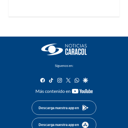
Síguenos en:
facebook
tiktok
instagram
twitter
whatsapp
google
youtube-
Más contenido en
footer
Descarga nuestra app en
Descarga nuestra app en