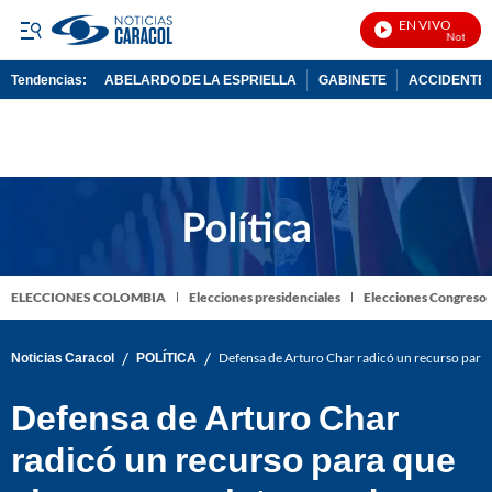
EN VIVO
Noticias C
Tendencias:
ABELARDO DE LA ESPRIELLA
GABINETE
ACCIDENTE 
PUBLICIDAD
ELECCIONES COLOMBIA
Elecciones presidenciales
Elecciones Congreso
/
/
Noticias Caracol
POLÍTICA
Defensa de Arturo Char radicó un recurso para q
Defensa de Arturo Char
radicó un recurso para que