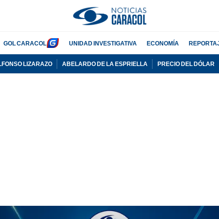
GOL CARACOL
UNIDAD INVESTIGATIVA
ECONOMÍA
REPORTA
LFONSO LIZARAZO
ABELARDO DE LA ESPRIELLA
PRECIO DEL DÓLAR
PUBLICIDAD