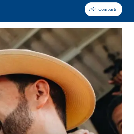
Facebook
X
Whatsapp
Copiar enlace
Telegram
LinkedIn