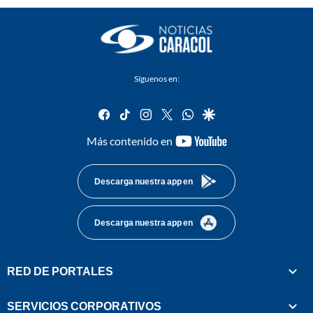
Síguenos en:
facebook
tiktok
instagram
twitter
whatsapp
google
youtube-
Más contenido en
footer
Descarga nuestra app en
Descarga nuestra app en
RED DE PORTALES
SERVICIOS CORPORATIVOS