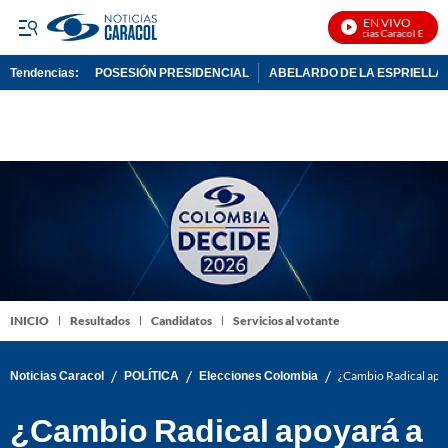
EN VIVO
Noticias Caracol En Vivo
Tendencias:
POSESIÓN PRESIDENCIAL
ABELARDO DE LA ESPRIELLA
PUBLICIDAD
INICIO
Resultados
Candidatos
Servicios al votante
/
/
/
Noticias Caracol
POLÍTICA
Elecciones Colombia
¿Cambio Radical apoy
¿Cambio Radical apoyará a