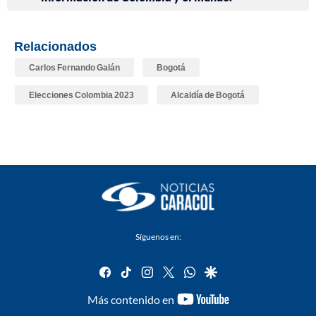
Relacionados
Carlos Fernando Galán
Bogotá
Elecciones Colombia 2023
Alcaldía de Bogotá
Síguenos en:
facebook
tiktok
instagram
twitter
whatsapp
google
youtube-
Más contenido en
footer