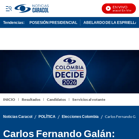
EN VIVO
Noticias Caracol En Vivo
Tendencias:
POSESIÓN PRESIDENCIAL
ABELARDO DE LA ESPRIELLA
PUBLICIDAD
INICIO
Resultados
Candidatos
Servicios al votante
/
/
/
Noticias Caracol
POLÍTICA
Elecciones Colombia
Carlos Fernando Galán
Carlos Fernando Galán: