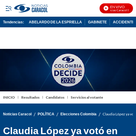
EN VIVO
Noticias Caracol En Viv
Tendencias:
ABELARDO DE LA ESPRIELLA
GABINETE
ACCIDENTE 
PUBLICIDAD
INICIO
Resultados
Candidatos
Servicios al votante
/
/
/
Noticias Caracol
POLÍTICA
Elecciones Colombia
Claudia López ya votó
Claudia López ya votó en