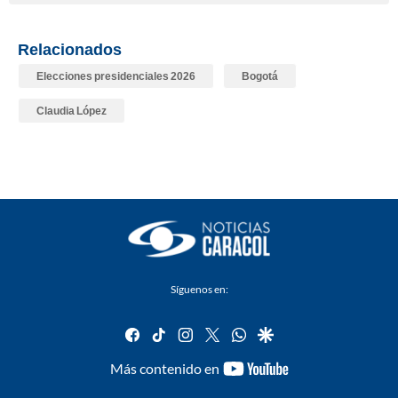
Relacionados
Elecciones presidenciales 2026
Bogotá
Claudia López
Síguenos en:
facebook
tiktok
instagram
twitter
whatsapp
google
youtube-
Más contenido en
footer