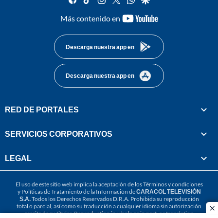
youtube-
Más contenido en
footer
Descarga nuestra app en
Descarga nuestra app en
RED DE PORTALES
SERVICIOS CORPORATIVOS
LEGAL
El uso de este sitio web implica la aceptación de los
Términos y condiciones
y
Políticas de Tratamiento de la Información
de
CARACOL TELEVISIÓN
S.A.
Todos los Derechos Reservados D.R.A. Prohibida su reproducción
total o parcial, así como su traducción a cualquier idioma sin autorización
cl
escrita de su titular. Reproduction in whole or in part, or translation