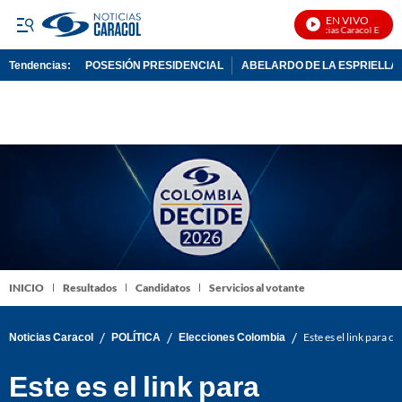
EN VIVO
Noticias Caracol En Vivo
Tendencias:
POSESIÓN PRESIDENCIAL
ABELARDO DE LA ESPRIELLA
PUBLICIDAD
INICIO
Resultados
Candidatos
Servicios al votante
/
/
/
Noticias Caracol
POLÍTICA
Elecciones Colombia
Este es el link para 
Este es el link para